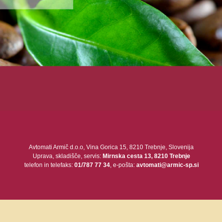
Avtomati Armič d.o.o, Vina Gorica 15, 8210 Trebnje, Slovenija
Uprava, skladišče, servis:
Mirnska cesta 13
, 8210 Trebnje
telefon in telefaks:
01/787 77 34
, e-pošta:
avtomati@armic-sp.si
Avtomati Armič d.o.o. © 2013 - 2019 |
http://www.armic-sp.si/