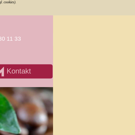
. cookies).
jevid strani
|
Kontakt
|
Zasebnost
80 11 33
kontakt
Kontakt