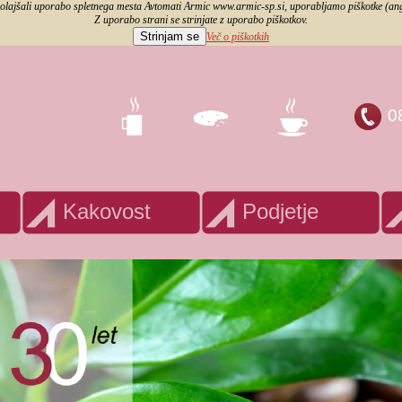
olajšali uporabo spletnega mesta Avtomati Armic www.armic-sp.si, uporabljamo piškotke (angl
Z uporabo strani se strinjate z uporabo piškotkov.
Strinjam se
Več o piškotkih
Domov
|
Zeml
0
ponudba
kakovost
podjetje
Kakovost
Podjetje